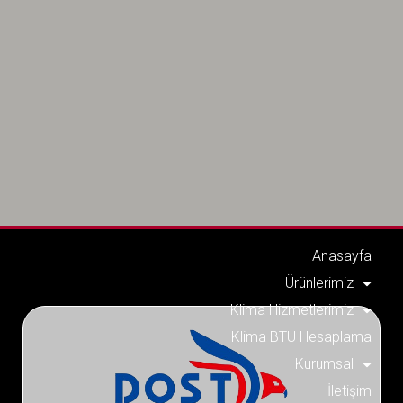
Anasayfa
Ürünlerimiz
Klima Hizmetlerimiz
Klima BTU Hesaplama
Kurumsal
İletişim