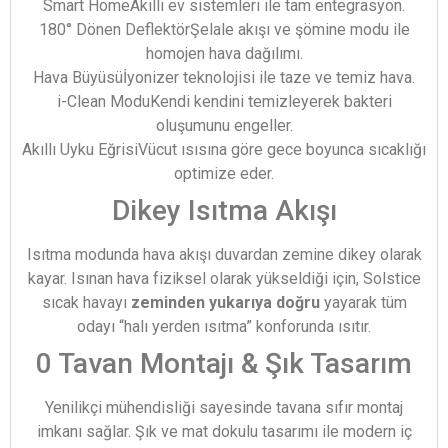
Smart HomeAkıllı ev sistemleri ile tam entegrasyon.
180° Dönen DeflektörŞelale akışı ve şömine modu ile
homojen hava dağılımı.
Hava Büyüsüİyonizer teknolojisi ile taze ve temiz hava.
i-Clean ModuKendi kendini temizleyerek bakteri
oluşumunu engeller.
Akıllı Uyku EğrisiVücut ısısına göre gece boyunca sıcaklığı
optimize eder.
Dikey Isıtma Akışı
Isıtma modunda hava akışı duvardan zemine dikey olarak
kayar. Isınan hava fiziksel olarak yükseldiği için, Solstice
sıcak havayı
zeminden yukarıya doğru
yayarak tüm
odayı “halı yerden ısıtma” konforunda ısıtır.
0 Tavan Montajı & Şık Tasarım
Yenilikçi mühendisliği sayesinde tavana sıfır montaj
imkanı sağlar. Şık ve mat dokulu tasarımı ile modern iç