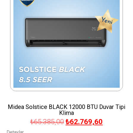
Midea Solstice BLACK 12000 BTU Duvar Tipi
Klima
₺
65.385,00
₺
62.769,60
Detaylar