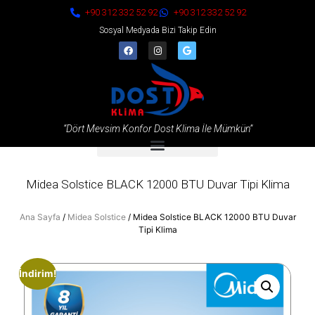
+90 312 332 52 92
+90 312 332 52 92
Sosyal Medyada Bizi Takip Edin
“Dört Mevsim Konfor Dost Klima İle Mümkün”
Midea Solstice BLACK 12000 BTU Duvar Tipi Klima
Ana Sayfa
/
Midea Solstice
/ Midea Solstice BLACK 12000 BTU Duvar
Tipi Klima
İndirim!