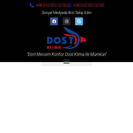
+90 312 332 52 92
+90 312 332 52 92
Sosyal Medyada Bizi Takip Edin
“Dört Mevsim Konfor Dost Klima İle Mümkün”
Ürünlerimiz