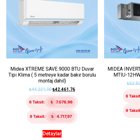
Midea XTREME SAVE 9000 BTU Duvar
MIDEA INVERT
Tipi Klima ( 5 metreye kadar bakır borulu
MTIU-12HW
montaj dahil)
₺
52.5
₺
44.231,00
₺
42.461,76
6 Taksit
6 Taksit:
₺
7.076,96
9 Taksit
9 Taksit:
₺
4.717,97
Detaylar