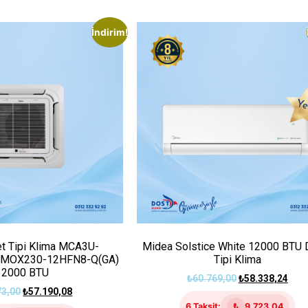
İndirim!
t Tipi Klima MCA3U-
Midea Solstice White 12000 BTU 
 MOX230-12HFN8-Q(GA)
Tipi Klima
12000 BTU
₺
60.769,00
₺
58.338,24
73,00
₺
57.190,08
6 Taksit:
₺
9.723,04