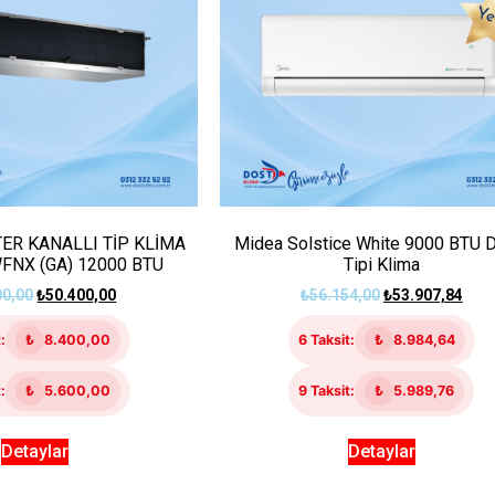
ER KANALLI TİP KLİMA
Midea Solstice White 9000 BTU 
FNX (GA) 12000 BTU
Tipi Klima
00,00
₺
50.400,00
₺
56.154,00
₺
53.907,84
:
₺
8.400,00
6 Taksit:
₺
8.984,64
:
₺
5.600,00
9 Taksit:
₺
5.989,76
Detaylar
Detaylar