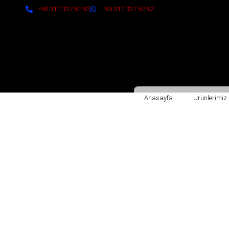
+90 312 332 52 92
+90 312 332 52 92
Anasayfa
Ürünlerimiz