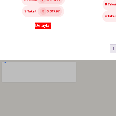
6 Taksi
9 Taksit:
₺
6.317,97
9 Taksi
Detaylar
1