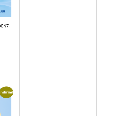
DEN7-
İndirim!