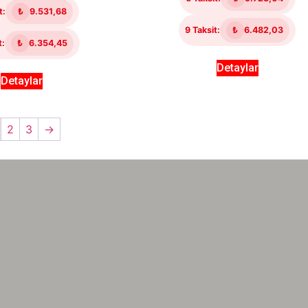
t:
₺
9.531,68
9 Taksit:
₺
6.482,03
t:
₺
6.354,45
Detaylar
Detaylar
2
3
→