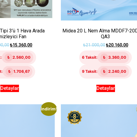
Tipi 3’ü 1 Hava Arada
Midea 20 L Nem Alma MDDF7-20
izleyici Fan
QA3
00,00
₺
15.360,00
₺
21.000,00
₺
20.160,00
t:
₺
2.560,00
6 Taksit:
₺
3.360,00
t:
₺
1.706,67
9 Taksit:
₺
2.240,00
Detaylar
Detaylar
İndirim!