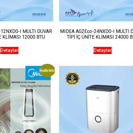
-12NXD0-I MULTI DUVAR
MIDEA AG2Eco-24NXD0-I MULTI 
TE KLİMASI 12000 BTU
TİPİ İÇ ÜNİTE KLİMASI 24000 
Detaylar
Detaylar
İndirim!