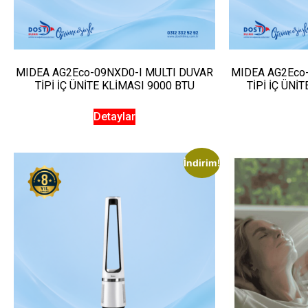
MIDEA AG2Eco-09NXD0-I MULTI DUVAR
MIDEA AG2Eco
TİPİ İÇ ÜNİTE KLİMASI 9000 BTU
TİPİ İÇ ÜNİ
Detaylar
İndirim!