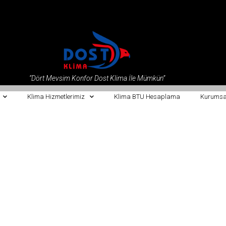
“Dört Mevsim Konfor Dost Klima İle Mümkün”
Klima Hizmetlerimiz
Klima BTU Hesaplama
Kurumsa
Midea