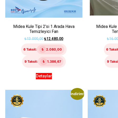
Midea Kule Tipi 2’si 1 Arada Hava
Midea Kule 
Temizleyici Fan
Tem
₺
13.000,00
₺
12.480,00
₺
16.0
6 Taksit:
₺
2.080,00
6 Taksi
9 Taksit:
₺
1.386,67
9 Taksi
Detaylar
İndirim!