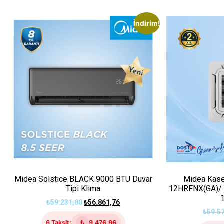
İndirim!
Midea Solstice BLACK 9000 BTU Duvar
Midea Kase
Tipi Klima
12HRFNX(GA)/
₺
59.231,00
₺
56.861,76
₺
59.5
6 Taksit:
₺
9.476,96