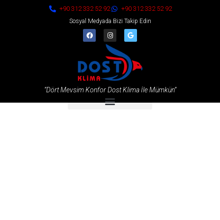
+90 312 332 52 92
+90 312 332 52 92
Sosyal Medyada Bizi Takip Edin
“Dört Mevsim Konfor Dost Klima İle Mümkün”
Klima Montajı Ankara