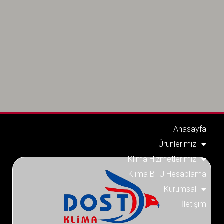
Anasayfa
Ürünlerimiz
Klima Hizmetlerimiz
Klima BTU Hesaplama
Kurumsal
İletişim